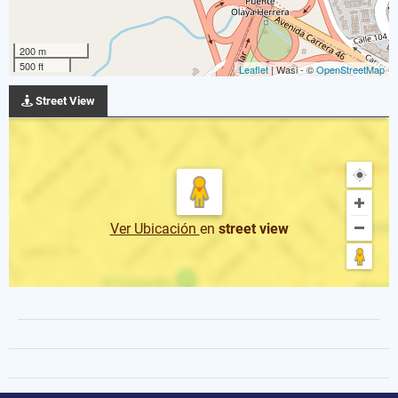
200 m
500 ft
Leaflet
| Wasi - ©
OpenStreetMap
Street View
Ver Ubicación
en
street view