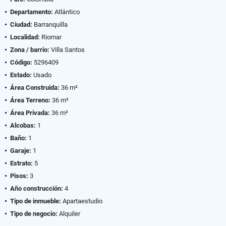
Departamento:
Atlántico
Ciudad:
Barranquilla
Localidad:
Riomar
Zona / barrio:
Villa Santos
Código:
5296409
Estado:
Usado
Área Construida:
36 m²
Área Terreno:
36 m²
Área Privada:
36 m²
Alcobas:
1
Baño:
1
Garaje:
1
Estrato:
5
Pisos:
3
Año construcción:
4
Tipo de inmueble:
Apartaestudio
Tipo de negocio:
Alquiler