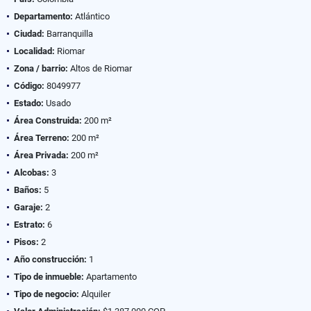
Departamento:
Atlántico
Ciudad:
Barranquilla
Localidad:
Riomar
Zona / barrio:
Altos de Riomar
Código:
8049977
Estado:
Usado
Área Construida:
200 m²
Área Terreno:
200 m²
Área Privada:
200 m²
Alcobas:
3
Baños:
5
Garaje:
2
Estrato:
6
Pisos:
2
Año construcción:
1
Tipo de inmueble:
Apartamento
Tipo de negocio:
Alquiler