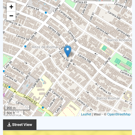
+
−
200 m
500 ft
Leaflet
| Wasi - ©
OpenStreetMap
Street View