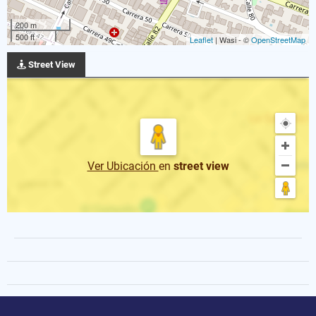
200 m
500 ft
Leaflet
| Wasi - ©
OpenStreetMap
Street View
Ver Ubicación
en
street view