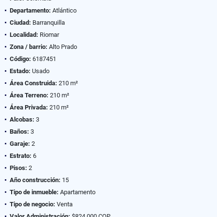
Departamento:
Atlántico
Ciudad:
Barranquilla
Localidad:
Riomar
Zona / barrio:
Alto Prado
Código:
6187451
Estado:
Usado
Área Construida:
210 m²
Área Terreno:
210 m²
Área Privada:
210 m²
Alcobas:
3
Baños:
3
Garaje:
2
Estrato:
6
Pisos:
2
Año construcción:
15
Tipo de inmueble:
Apartamento
Tipo de negocio:
Venta
Valor Administración:
$824.000 COP