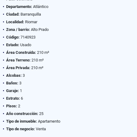
Departamento:
Atlántico
Ciudad:
Barranquilla
Localidad:
Riomar
Zona / barrio:
Alto Prado
Código:
7140923
Estado:
Usado
Área Construida:
210 m²
Área Terreno:
210 m²
Área Privada:
210 m²
Alcobas:
3
Baños:
3
Garaje:
1
Estrato:
6
Pisos:
2
Año construcción:
25
Tipo de inmueble:
Apartamento
Tipo de negocio:
Venta