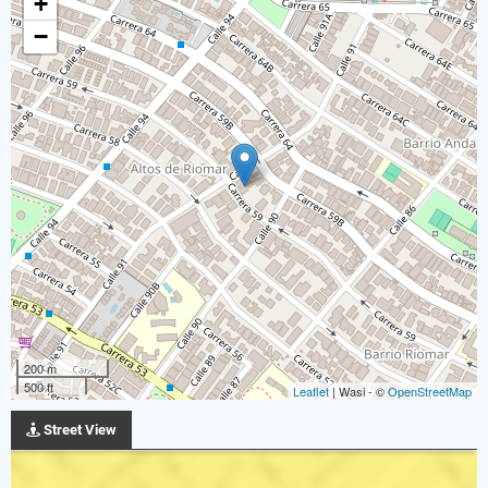
+
−
200 m
500 ft
Leaflet
| Wasi - ©
OpenStreetMap
Street View