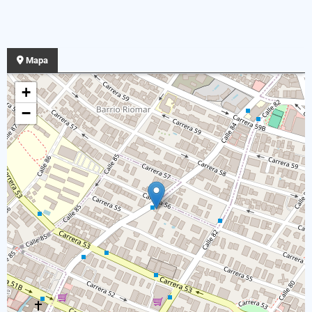
Mapa
+
−