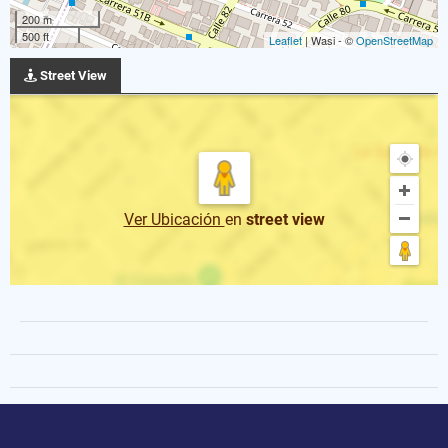
200 m
500 ft
Leaflet
| Wasi - ©
OpenStreetMap
Street View
Ver Ubicación
en
street view