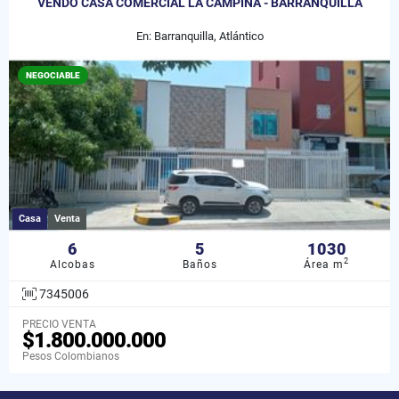
VENDO CASA COMERCIAL LA CAMPIÑA - BARRANQUILLA
En: Barranquilla, Atlántico
NEGOCIABLE
Casa
Venta
6
5
1030
2
Alcobas
Baños
Área m
7345006
PRECIO VENTA
$1.800.000.000
Pesos Colombianos