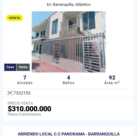
En: Barranquilla, Atlántico
OFERTA
Casa
Venta
7
4
92
2
Alcobas
Baños
Área m
7322153
PRECIO VENTA
$310.000.000
Pesos Colombianos
ARRIENDO LOCAL C.C PANORAMA - BARRANQUILLA