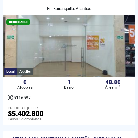
En: Barranquilla, Atlántico
NEGOCIABLE
Local
Alquiler
0
1
48.80
2
Alcobas
Baño
Área m
5116587
PRECIO ALQUILER
$5.402.800
Pesos Colombianos