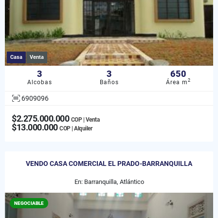
Casa
Venta
3
3
650
2
Alcobas
Baños
Área m
6909096
$2.275.000.000
COP | Venta
$13.000.000
COP | Alquiler
VENDO CASA COMERCIAL EL PRADO-BARRANQUILLA
En: Barranquilla, Atlántico
NEGOCIABLE