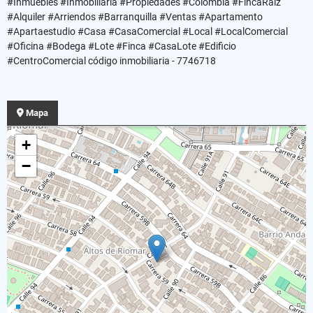
#Inmuebles #Inmobiliaria #Propiedades #Colombia #FincaRaiz
#Alquiler #Arriendos #Barranquilla #Ventas #Apartamento
#Apartaestudio #Casa #CasaComercial #Local #LocalComercial
#Oficina #Bodega #Lote #Finca #CasaLote #Edificio
#CentroComercial código inmobiliaria - 7746718
Mapa
+
−