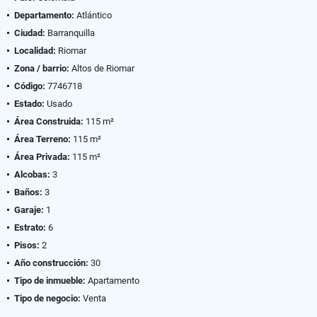
Departamento:
Atlántico
Ciudad:
Barranquilla
Localidad:
Riomar
Zona / barrio:
Altos de Riomar
Código:
7746718
Estado:
Usado
Área Construida:
115 m²
Área Terreno:
115 m²
Área Privada:
115 m²
Alcobas:
3
Baños:
3
Garaje:
1
Estrato:
6
Pisos:
2
Año construcción:
30
Tipo de inmueble:
Apartamento
Tipo de negocio:
Venta