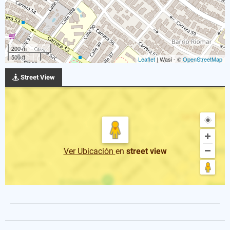
200 m
500 ft
Leaflet
| Wasi - ©
OpenStreetMap
Street View
Ver Ubicación
en
street view