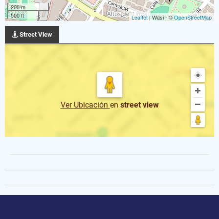
200 m
500 ft
Leaflet
| Wasi - ©
OpenStreetMap
Street View
Ver Ubicación
en
street view