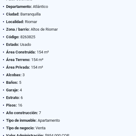
Departamento:
Atlántico
Ciudad:
Barranquilla
Localidad:
Riomar
Zona / barrio:
Altos de Riomar
Código:
8263825
Estado:
Usado
Área Construida:
154 m²
Área Terreno:
154 m²
Área Privada:
154 m²
Alcobas:
3
Baños:
5
Garaje:
4
Estrato:
6
Pisos:
16
Año construcción:
7
Tipo de inmueble:
Apartamento
Tipo de negocio:
Venta
Valor Administración:
$954.000 COP