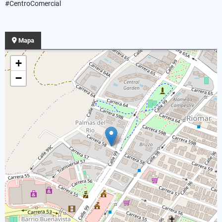
#CentroComercial
Mapa
+
−