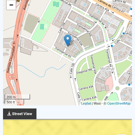
−
200 m
500 ft
Leaflet
| Wasi - ©
OpenStreetMap
Street View