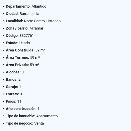
Departamento:
Atlántico
Ciudad:
Barranquilla
Localidad:
Norte Centro Historico
Zona / barrio:
Miramar
Código:
8327761
Estado:
Usado
Área Construida:
59 m²
Área Terreno:
59 m²
Área Privada:
59 m²
Alcobas:
3
Baños:
2
Garaje:
1
Estrato:
3
Pisos:
11
Año construcción:
1
Tipo de inmueble:
Apartamento
Tipo de negocio:
Venta