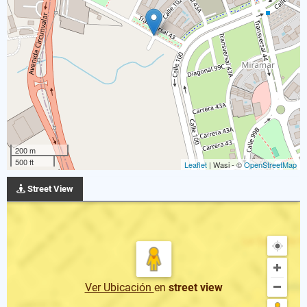
200 m
500 ft
Leaflet
| Wasi - ©
OpenStreetMap
Street View
Ver Ubicación
en
street view