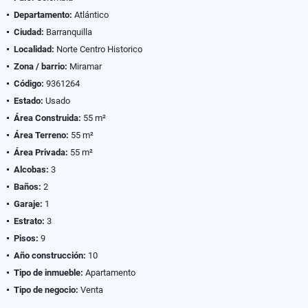
Departamento:
Atlántico
Ciudad:
Barranquilla
Localidad:
Norte Centro Historico
Zona / barrio:
Miramar
Código:
9361264
Estado:
Usado
Área Construida:
55 m²
Área Terreno:
55 m²
Área Privada:
55 m²
Alcobas:
3
Baños:
2
Garaje:
1
Estrato:
3
Pisos:
9
Año construcción:
10
Tipo de inmueble:
Apartamento
Tipo de negocio:
Venta