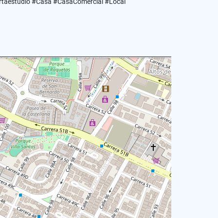
artaestudio #Casa #CasaComercial #Local