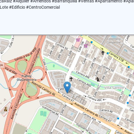
caRaiz #Alquiler #Arriendos #Barranquilla #Ventas #Apartamento #Ap
ote #Edificio #CentroComercial