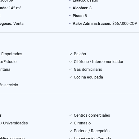
300109
Estado:
Usado
vada:
142 m²
Alcobas:
3
5
Pisos:
8
egocio:
Venta
Valor Administración:
$667.000 COP
s Empotrados
Balcón
ca/Estudio
Citófono / Intercomunicador
entana
Gas domiciliario
Cocina equipada
ón servicio
r
Centros comerciales
 / Universidades
Gimnasio
Portería / Recepción
úblico cercano
Urbanización Cerrada