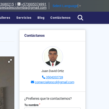
73680215
|
+573005374991
Select Language
▼
opiedadescolombia@gmail.com
uileres
Servicios
Blog
Contáctenos
Contáctanos
Juan David Ortiz
3504202728
comercialprocol@gmail.com
¿Prefieres que te contactemos?
*
Tu nombre