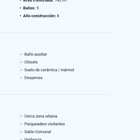
Área Construida:
142 m²
Baños:
5
Año construcción:
8
Baño auxiliar
Clósets
Suelo de cerámica / mármol
Despensa
Cerca zona urbana
Parqueadero visitantes
Salón Comunal
Vigilancia