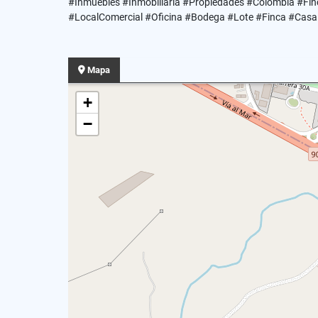
#Inmuebles #Inmobiliaria #Propiedades #Colombia #Fin
#LocalComercial #Oficina #Bodega #Lote #Finca #CasaL
Mapa
+
−