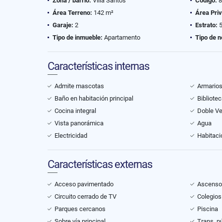
Zona / barrio:
Villa Santos
Código:
8
Área Terreno:
142 m²
Área Pri
Garaje:
2
Estrato:
Tipo de inmueble:
Apartamento
Tipo de n
Características internas
Admite mascotas
Armario
Baño en habitación principal
Bibliote
Cocina integral
Doble V
Vista panorámica
Agua
Electricidad
Habitaci
Características externas
Acceso pavimentado
Ascenso
Circuito cerrado de TV
Colegios
Parques cercanos
Piscina
Sobre vía principal
Trans. p