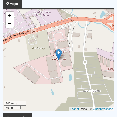
Mapa
+
−
200 m
500 ft
Leaflet
| Wasi - ©
OpenStreetMap