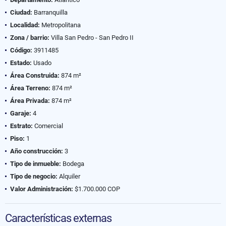
Ciudad:
Barranquilla
Localidad:
Metropolitana
Zona / barrio:
Villa San Pedro - San Pedro II
Código:
3911485
Estado:
Usado
Área Construida:
874 m²
Área Terreno:
874 m²
Área Privada:
874 m²
Garaje:
4
Estrato:
Comercial
Piso:
1
Año construcción:
3
Tipo de inmueble:
Bodega
Tipo de negocio:
Alquiler
Valor Administración:
$1.700.000 COP
Características externas