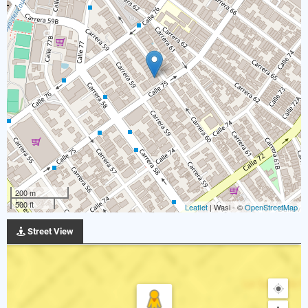
200 m
500 ft
Leaflet
| Wasi - ©
OpenStreetMap
Street View