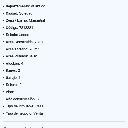
Departamento:
Atlántico
Ciudad:
Soledad
Zona / barrio:
Manantial
Código:
7813381
Estado:
Usado
Área Construida:
78 m²
Área Terreno:
78 m²
Área Privada:
78 m²
Alcobas:
4
Baños:
2
Garaje:
1
Estrato:
2
Piso:
1
Año construcción:
6
Tipo de inmueble:
Casa
Tipo de negocio:
Venta