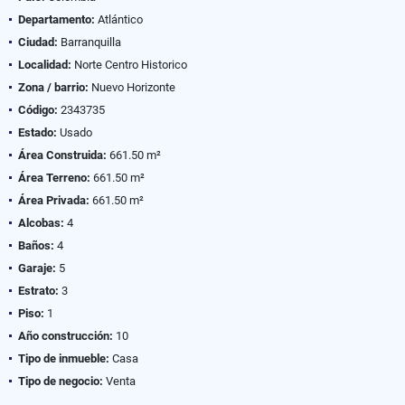
Departamento:
Atlántico
Ciudad:
Barranquilla
Localidad:
Norte Centro Historico
Zona / barrio:
Nuevo Horizonte
Código:
2343735
Estado:
Usado
Área Construida:
661.50 m²
Área Terreno:
661.50 m²
Área Privada:
661.50 m²
Alcobas:
4
Baños:
4
Garaje:
5
Estrato:
3
Piso:
1
Año construcción:
10
Tipo de inmueble:
Casa
Tipo de negocio:
Venta