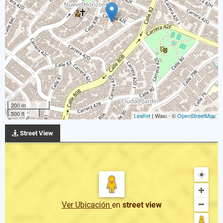
200 m
500 ft
Leaflet
| Wasi - ©
OpenStreetMap
Street View
Ver Ubicación
en
street view