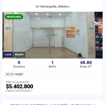
En: Barranquilla, Atlántico
NEGOCIABLE
Local
Alquiler
0
1
48.80
2
Alcobas
Baño
Área m
5116587
PRECIO ALQUILER
$5.402.800
Pesos Colombianos