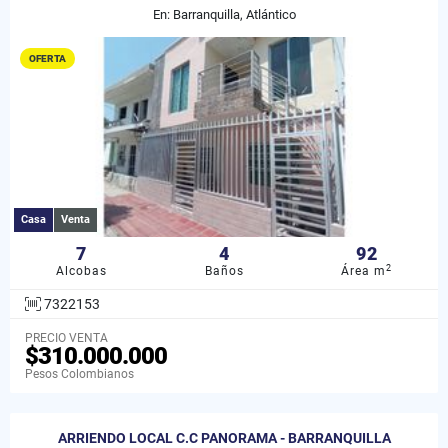
En: Barranquilla, Atlántico
OFERTA
Casa
Venta
7
4
92
2
Alcobas
Baños
Área m
7322153
PRECIO VENTA
$310.000.000
Pesos Colombianos
ARRIENDO LOCAL C.C PANORAMA - BARRANQUILLA