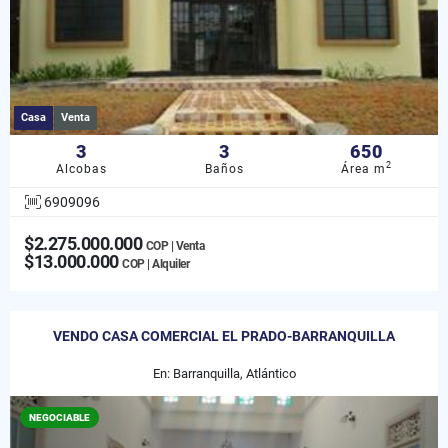
Casa
Venta
3
3
650
2
Alcobas
Baños
Área m
6909096
$2.275.000.000
COP | Venta
$13.000.000
COP | Alquiler
VENDO CASA COMERCIAL EL PRADO-BARRANQUILLA
En: Barranquilla, Atlántico
NEGOCIABLE