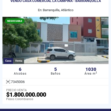
VENDO CASA COMERCIAL LA CAMPIÑA - BARRANQUILLA
En: Barranquilla, Atlántico
NEGOCIABLE
Casa
Venta
6
5
1030
2
Alcobas
Baños
Área m
7345006
PRECIO VENTA
$1.800.000.000
Pesos Colombianos