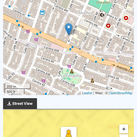
200 m
500 ft
Leaflet
| Wasi - ©
OpenStreetMap
Street View