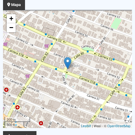
Mapa
+
−
200 m
500 ft
Leaflet
| Wasi - ©
OpenStreetMap