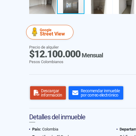
Google
Street View
Precio de alquiler
$12.100.000
Mensual
Pesos Colombianos
Descargar
Recomendar inmueble
información
por correo electrónico
Detalles del inmueble
País:
Colombia
Departam