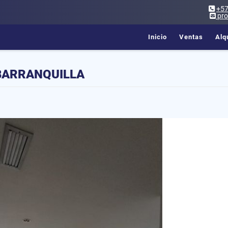
+5
pr
Inicio
Ventas
Alq
 BARRANQUILLA