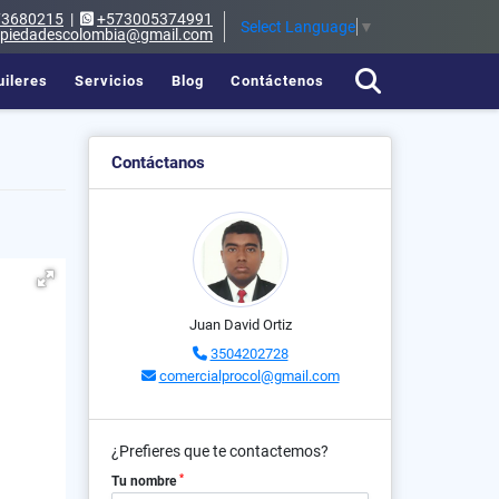
73680215
|
+573005374991
Select Language
▼
opiedadescolombia@gmail.com
uileres
Servicios
Blog
Contáctenos
Contáctanos
Juan David Ortiz
3504202728
comercialprocol@gmail.com
¿Prefieres que te contactemos?
*
Tu nombre