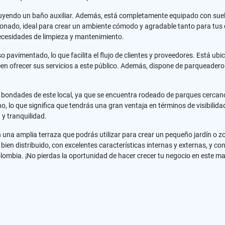
incluyendo un baño auxiliar. Además, está completamente equipado con su
onado, ideal para crear un ambiente cómodo y agradable tanto para tus c
necesidades de limpieza y mantenimiento.
so pavimentado, lo que facilita el flujo de clientes y proveedores. Está u
 ofrecer sus servicios a este público. Además, dispone de parqueadero par
las bondades de este local, ya que se encuentra rodeado de parques cerca
, lo que significa que tendrás una gran ventaja en términos de visibilidad
y tranquilidad.
n una amplia terraza que podrás utilizar para crear un pequeño jardín o z
ien distribuido, con excelentes características internas y externas, y co
mbia. ¡No pierdas la oportunidad de hacer crecer tu negocio en este mar