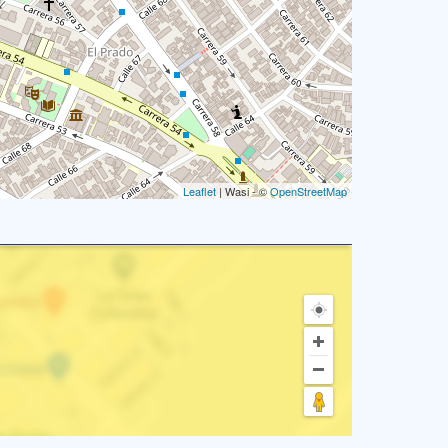
Leaflet
| Wasi - ©
OpenStreetMap