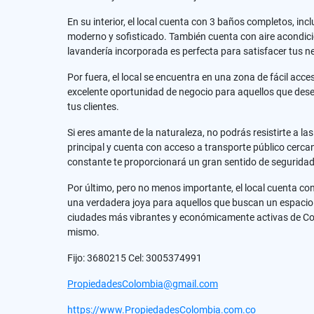
En su interior, el local cuenta con 3 baños completos, 
moderno y sofisticado. También cuenta con aire acondici
lavandería incorporada es perfecta para satisfacer tus 
Por fuera, el local se encuentra en una zona de fácil acce
excelente oportunidad de negocio para aquellos que deseen
tus clientes.
Si eres amante de la naturaleza, no podrás resistirte a 
principal y cuenta con acceso a transporte público cercano
constante te proporcionará un gran sentido de seguridad 
Por último, pero no menos importante, el local cuenta co
una verdadera joya para aquellos que buscan un espacio b
ciudades más vibrantes y económicamente activas de Colo
mismo.
Fijo: 3680215 Cel: 3005374991
PropiedadesColombia@gmail.com
https://www.PropiedadesColombia.com.co