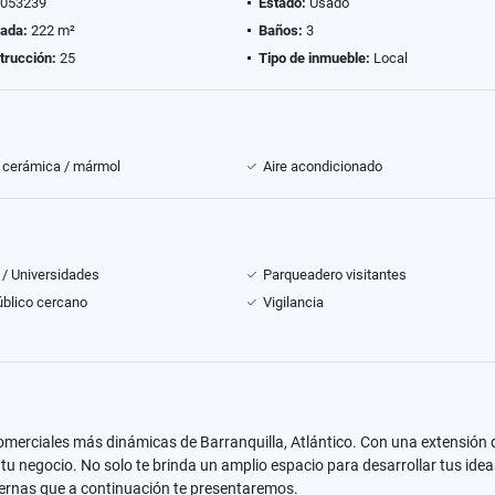
053239
Estado:
Usado
vada:
222 m²
Baños:
3
trucción:
25
Tipo de inmueble:
Local
 cerámica / mármol
Aire acondicionado
 / Universidades
Parqueadero visitantes
úblico cercano
Vigilancia
s comerciales más dinámicas de Barranquilla, Atlántico. Con una extensió
 tu negocio. No solo te brinda un amplio espacio para desarrollar tus ide
ernas que a continuación te presentaremos.