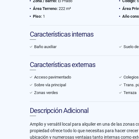
Zona / barrio:
El Prado
Código:
6
Área Terreno:
222 m²
Área Pri
Piso:
1
Año cons
Características internas
Baño auxiliar
Suelo de
Características externas
Acceso pavimentado
Colegios
Sobre vía principal
Trans. p
Zonas verdes
Terraza
Descripción Adicional
Amplio y versátil local para alquiler en una de las zona
propiedad ofrece todo lo que necesitas para hacer crecer
ubicación y numerosas ventajas tanto internas como ext