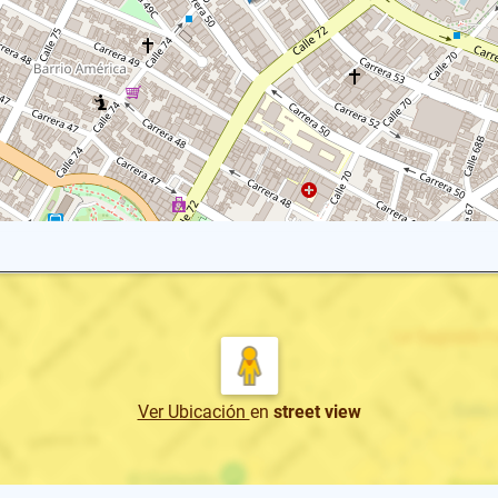
Ver Ubicación
en
street view