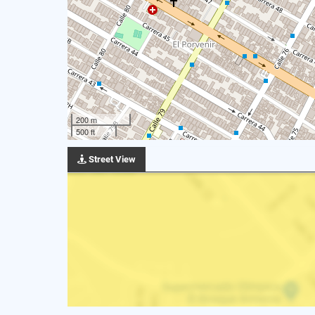
200 m
500 ft
Street View