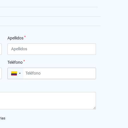
*
Apellidos
*
Teléfono
▼
rias