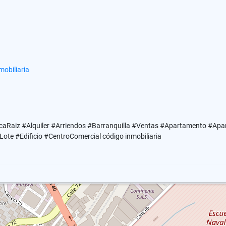
obiliaria
caRaiz #Alquiler #Arriendos #Barranquilla #Ventas #Apartamento #Ap
te #Edificio #CentroComercial código inmobiliaria