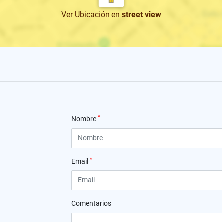
Ver Ubicación
en
street view
*
Nombre
*
Email
Comentarios