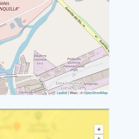
Leaflet
| Wasi - ©
OpenStreetMap