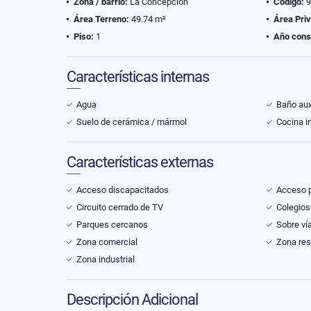
Zona / barrio:
La Concepción
Código:
9
Área Terreno:
49.74 m²
Área Pri
Piso:
1
Año cons
Características internas
Agua
Baño auxi
Suelo de cerámica / mármol
Cocina i
Características externas
Acceso discapacitados
Acceso 
Circuito cerrado de TV
Colegios
Parques cercanos
Sobre vía
Zona comercial
Zona res
Zona industrial
Descripción Adicional