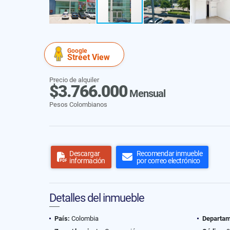
Google
Street View
Precio de alquiler
$3.766.000
Mensual
Pesos Colombianos
Descargar
Recomendar inmueble
información
por correo electrónico
Detalles del inmueble
País:
Colombia
Departam