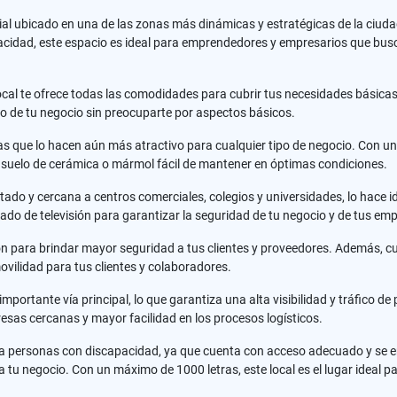
cial ubicado en una de las zonas más dinámicas y estratégicas de la ciud
vacidad, este espacio es ideal para emprendedores y empresarios que busc
ocal te ofrece todas las comodidades para cubrir tus necesidades básicas.
to de tu negocio sin preocuparte por aspectos básicos.
s que lo hacen aún más atractivo para cualquier tipo de negocio. Con un
un suelo de cerámica o mármol fácil de mantener en óptimas condiciones.
do y cercana a centros comerciales, colegios y universidades, lo hace id
rado de televisión para garantizar la seguridad de tu negocio y de tus em
ción para brindar mayor seguridad a tus clientes y proveedores. Además, c
ovilidad para tus clientes y colaboradores.
 importante vía principal, lo que garantiza una alta visibilidad y tráfico
resas cercanas y mayor facilidad en los procesos logísticos.
ra personas con discapacidad, ya que cuenta con acceso adecuado y se e
 negocio. Con un máximo de 1000 letras, este local es el lugar ideal par