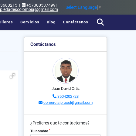
73680215
|
+573005374991
Select Language
▼
opiedadescolombia@gmail.com
uileres
Servicios
Blog
Contáctenos
Contáctanos
Juan David Ortiz
3504202728
comercialprocol@gmail.com
¿Prefieres que te contactemos?
*
Tu nombre