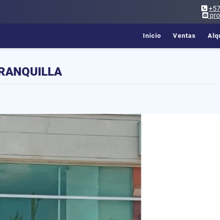
+5
pr
Inicio
Ventas
Alq
RRANQUILLA