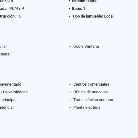
085818
Estado:
Usado
vada:
49.74 m²
Baño:
1
trucción:
15
Tipo de inmueble:
Local
liar
Doble Ventana
ntegral
pavimentado
Centros comerciales
 / Universidades
Oficina de negocios
 principal
Trans. público cercano
idencial
Planta eléctrica