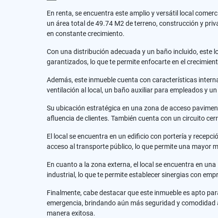
En renta, se encuentra este amplio y versátil local comer
un área total de 49.74 M2 de terreno, construcción y pri
en constante crecimiento.
Con una distribución adecuada y un baño incluido, este l
garantizados, lo que te permite enfocarte en el crecimien
Además, este inmueble cuenta con características interna
ventilación al local, un baño auxiliar para empleados y 
Su ubicación estratégica en una zona de acceso pavimenta
afluencia de clientes. También cuenta con un circuito cer
El local se encuentra en un edificio con portería y recep
acceso al transporte público, lo que permite una mayor m
En cuanto a la zona externa, el local se encuentra en una
industrial, lo que te permite establecer sinergias con emp
Finalmente, cabe destacar que este inmueble es apto pa
emergencia, brindando aún más seguridad y comodidad a tu
manera exitosa.