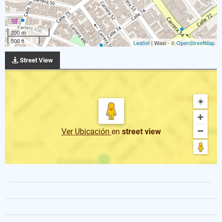
200 m
500 ft
Leaflet
| Wasi - ©
OpenStreetMap
Street View
Ver Ubicación
en
street view