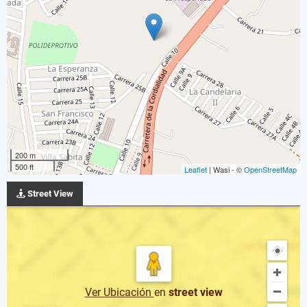
200 m
500 ft
Leaflet
| Wasi - ©
OpenStreetMap
Street View
Ver Ubicación
en
street view