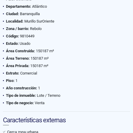
Departamento:
Atlántico
Ciudad:
Barranquilla
Localidad:
Murillo SurOriente
Zona / barrio:
Rebolo
Código:
9810449
Estado:
Usado
Área Construida:
150187 m²
Área Terreno:
150187 m²
Área Privada:
150187 m²
Estrato:
Comercial
Piso:
1
Año construcción:
1
Tipo de inmueble:
Lote / Terreno
Tipo de negocio:
Venta
Características externas
Cerca zona urbana