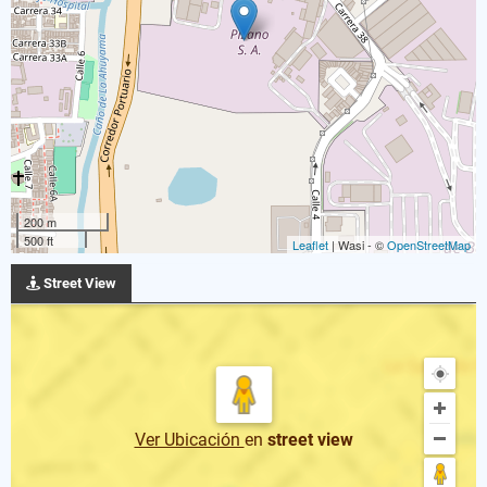
200 m
500 ft
Leaflet
| Wasi - ©
OpenStreetMap
Street View
Ver Ubicación
en
street view