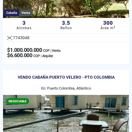
Cabaña
Venta
3
3.5
300
2
Alcobas
Baños
Área m
7743048
$1.000.000.000
COP | Venta
$6.600.000
COP | Alquiler
VENDO CABAÑA PUERTO VELERO - PTO COLOMBIA
En: Puerto Colombia, Atlántico
NEGOCIABLE