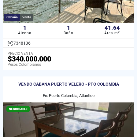
Cabaña
Venta
1
1
41.64
2
Alcoba
Baño
Área m
7348136
PRECIO VENTA
$340.000.000
Pesos Colombianos
VENDO CABAÑA PUERTO VELERO - PTO COLOMBIA
En: Puerto Colombia, Atlántico
NEGOCIABLE