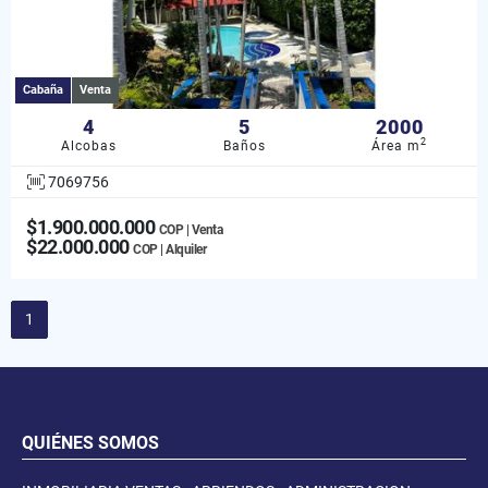
Cabaña
Venta
4
5
2000
2
Alcobas
Baños
Área m
7069756
$1.900.000.000
COP | Venta
$22.000.000
COP | Alquiler
1
QUIÉNES SOMOS