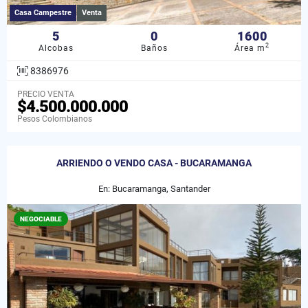
Casa Campestre
Venta
5
0
1600
2
Alcobas
Baños
Área m
8386976
PRECIO VENTA
$4.500.000.000
Pesos Colombianos
ARRIENDO O VENDO CASA - BUCARAMANGA
En: Bucaramanga, Santander
NEGOCIABLE