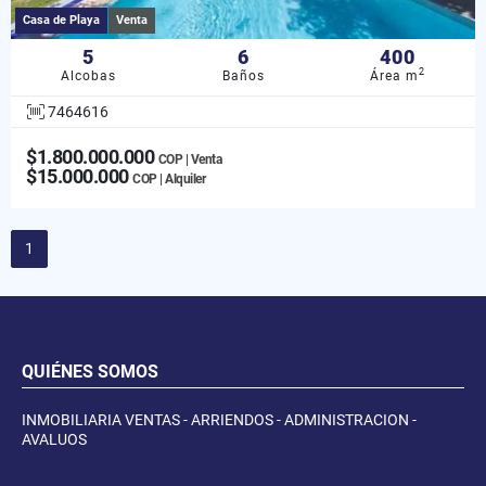
Casa de Playa
Venta
5
6
400
2
Alcobas
Baños
Área m
7464616
$1.800.000.000
COP | Venta
$15.000.000
COP | Alquiler
1
QUIÉNES SOMOS
INMOBILIARIA VENTAS - ARRIENDOS - ADMINISTRACION -
AVALUOS