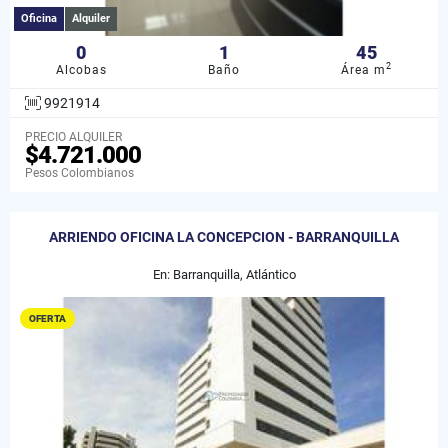
Oficina
Alquiler
0
1
45
2
Alcobas
Baño
Área m
9921914
PRECIO ALQUILER
$4.721.000
Pesos Colombianos
ARRIENDO OFICINA LA CONCEPCION - BARRANQUILLA
En: Barranquilla, Atlántico
OFERTA