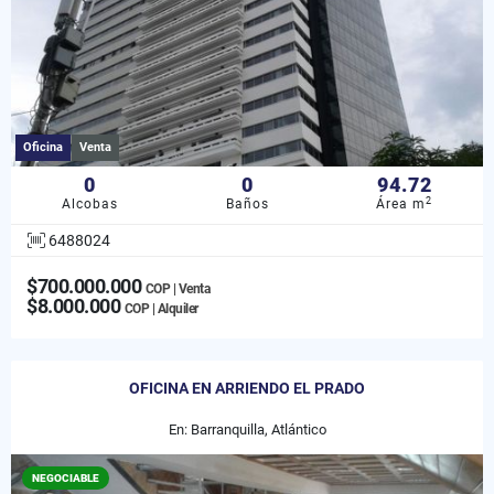
Oficina
Venta
0
0
94.72
2
Alcobas
Baños
Área m
6488024
$700.000.000
COP | Venta
$8.000.000
COP | Alquiler
OFICINA EN ARRIENDO EL PRADO
En: Barranquilla, Atlántico
NEGOCIABLE