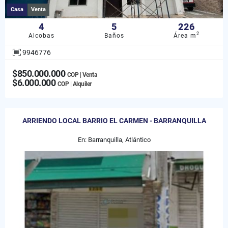
Casa
Venta
4
5
226
2
Alcobas
Baños
Área m
9946776
$850.000.000
COP | Venta
$6.000.000
COP | Alquiler
ARRIENDO LOCAL BARRIO EL CARMEN - BARRANQUILLA
En: Barranquilla, Atlántico