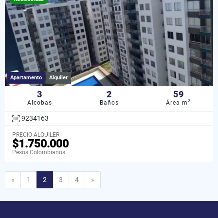
Apartamento
Alquiler
3
2
59
2
Alcobas
Baños
Área m
9234163
PRECIO ALQUILER
$1.750.000
Pesos Colombianos
Anterior
Siguiente
«
1
2
3
4
»