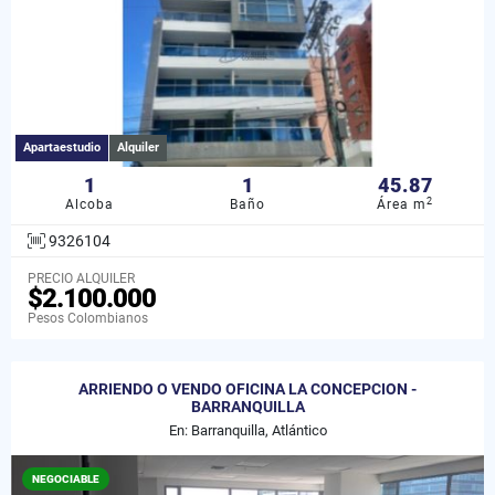
Apartaestudio
Alquiler
1
1
45.87
2
Alcoba
Baño
Área m
9326104
PRECIO ALQUILER
$2.100.000
Pesos Colombianos
ARRIENDO O VENDO OFICINA LA CONCEPCION -
BARRANQUILLA
En: Barranquilla, Atlántico
NEGOCIABLE