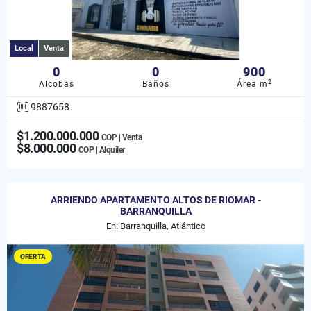
Local
Venta
0
0
900
2
Alcobas
Baños
Área m
9887658
$1.200.000.000
COP | Venta
$8.000.000
COP | Alquiler
ARRIENDO APARTAMENTO ALTOS DE RIOMAR -
BARRANQUILLA
En: Barranquilla, Atlántico
OFERTA