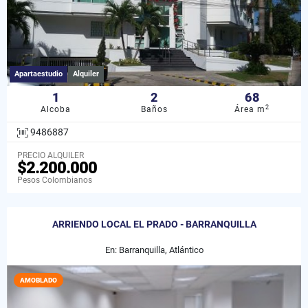
Apartaestudio
Alquiler
1
2
68
2
Alcoba
Baños
Área m
9486887
PRECIO ALQUILER
$2.200.000
Pesos Colombianos
ARRIENDO LOCAL EL PRADO - BARRANQUILLA
En: Barranquilla, Atlántico
AMOBLADO