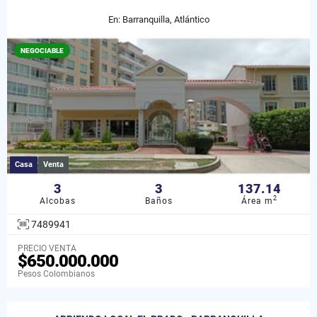
En: Barranquilla, Atlántico
NEGOCIABLE
Casa
Venta
3
3
137.14
2
Alcobas
Baños
Área m
7489941
PRECIO VENTA
$650.000.000
Pesos Colombianos