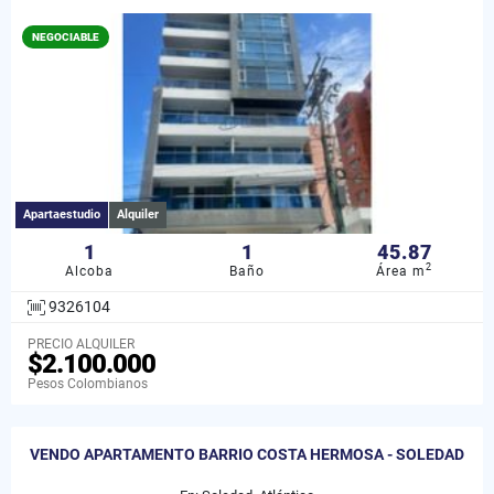
NEGOCIABLE
Apartaestudio
Alquiler
1
1
45.87
2
Alcoba
Baño
Área m
9326104
PRECIO ALQUILER
$2.100.000
Pesos Colombianos
VENDO APARTAMENTO BARRIO COSTA HERMOSA - SOLEDAD