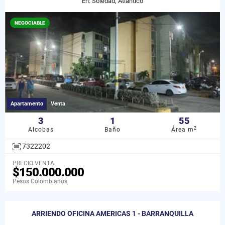
En: Soledad, Atlántico
NEGOCIABLE
Apartamento
Venta
3
1
55
2
Alcobas
Baño
Área m
7322202
PRECIO VENTA
$150.000.000
Pesos Colombianos
ARRIENDO OFICINA AMERICAS 1 - BARRANQUILLA