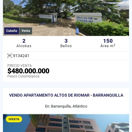
Cabaña
Venta
2
3
150
2
Alcobas
Baños
Área m
9134241
PRECIO VENTA
$480.000.000
Pesos Colombianos
VENDO APARTAMENTO ALTOS DE RIOMAR - BARRANQUILLA
En: Barranquilla, Atlántico
OFERTA