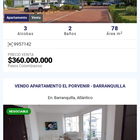
Apartamento
Venta
3
2
78
2
Alcobas
Baños
Área m
9957142
PRECIO VENTA
$360.000.000
Pesos Colombianos
VENDO APARTAMENTO EL PORVENIR - BARRANQUILLA
En: Barranquilla, Atlántico
NEGOCIABLE