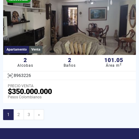
Apartamento
Venta
2
2
101.05
2
Alcobas
Baños
Área m
8963226
PRECIO VENTA
$350.000.000
Pesos Colombianos
Siguiente
1
2
3
»