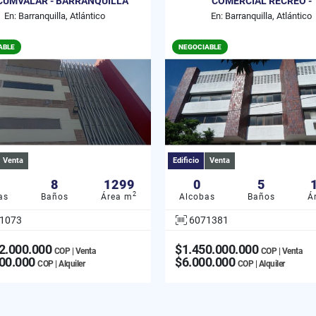
CUMVALAR - BARRANQUILLA
COMERCIAL RECREO -
BARRANQUILLA
En: Barranquilla, Atlántico
En: Barranquilla, Atlántico
ABLE
NEGOCIABLE
Venta
Edificio
Venta
8
1299
0
5
2
as
Baños
Área m
Alcobas
Baños
Á
1073
6071381
2.000.000
$1.450.000.000
COP | Venta
COP | Venta
00.000
$6.000.000
COP | Alquiler
COP | Alquiler