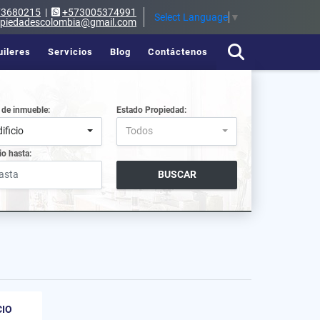
73680215
|
+573005374991
Select Language
▼
opiedadescolombia@gmail.com
uileres
Servicios
Blog
Contáctenos
 de inmueble:
Estado Propiedad:
ificio
Todos
io hasta:
BUSCAR
CIO