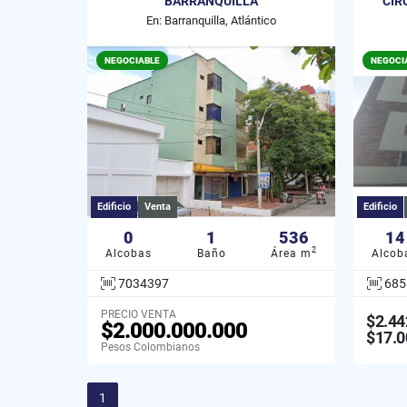
BARRANQUILLA
CIR
En: Barranquilla, Atlántico
NEGOCIABLE
NEGOCI
Edificio
Venta
Edificio
0
1
536
14
2
Alcobas
Baño
Área m
Alcob
7034397
685
PRECIO VENTA
$2.44
$2.000.000.000
$17.0
Pesos Colombianos
1