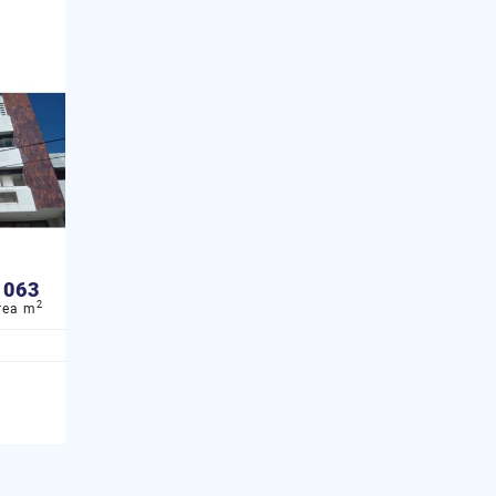
1063
2
rea m