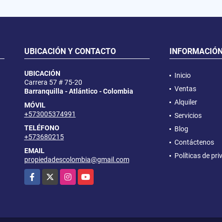
UBICACIÓN Y CONTACTO
INFORMACIÓ
UBICACIÓN
Inicio
Carrera 57 # 75-20
Ventas
Barranquilla - Atlántico - Colombia
Alquiler
MÓVIL
+573005374991
Servicios
TELÉFONO
Blog
+573680215
Contáctenos
EMAIL
Políticas de pr
propiedadescolombia@gmail.com
Facebook
X
Instagram
YouTube